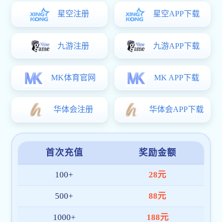
智能分析
结合大数据与趋势洞察，带来更深入的赛事理解。
版本更新记录 · 按时间分组查看
每次更新内容一目了然，九游官网登录中心ag不断打磨细
节，提升体验。