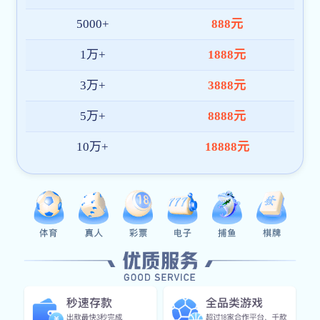
2025 年
v6.3.0 · 2025年10月
推出多端数据同步，浏览记录与个性设置跨设备共享。
智能推荐系统优化，结合九游官网登录中心ag平台用户行为
自动适配内容。
新增教学专栏，视频+图文讲解提升新用户上手效率。
小屏设备适配更新，界面展示更清晰。
v6.2.0 · 2025年8月
新增实时关注榜单，便于掌握高热度赛事。
用户成长系统上线，等级机制展示更直观。
夜间模式优化，适配j9九游会·(中国)真人游戏第一品牌用户常
用系统设置。
筛选条件优化，支持联赛快速定位。