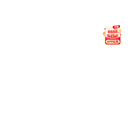
极速推送
从比分变动到红黄牌事件，j9九游会·(中国)真人
游戏第一品牌都能第一时间知晓。
高清直播
提供清晰流畅的视频与图文直播，满足不同场景
观赛需求。